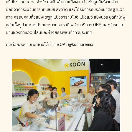
บริษัท ราวด์ เฮดส์ จำกัด มุ่งมั่นพัฒนาแป้งผสมสำเร็จรูปที่ใช้งานง่าย
ผลิตจากกระบวนการที่ทันสมัย สะอาด และได้รับการรับรองมาตรฐานฮา
ลาล ครอบคลุมทั้งแป้งไดฟูกุ แป้งวาราบิโมจิ แป้งโมจิ แป้งนวล ชุดทำไดฟู
กุสำเร็จรูป และผงสังขยาหลายรสชาติ พร้อมบริการ OEM และจำหน่าย
ผ่านช่องทางออนไลน์และห้างสรรพสินค้าทั่วประเทศ
ติดต่อสอบถามเพิ่มเติมได้ที่ Line OA : @koonpremix