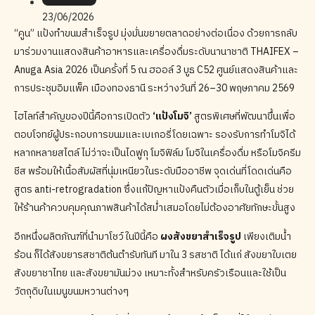
23/06/2026
“คูน” แป้งทำขนมสำเร็จรูป มุ่งมั่นขยายตลาดอย่างต่อเนื่อง ด้วยการกลับ
มาร่วมงานแสดงสินค้าอาหารและเครื่องดื่มระดับนานาชาติ THAIFEX –
Anuga Asia 2026 เป็นครั้งที่ 5 ณ ฮออล์ 3 บูธ C52 ศูนย์แสดงสินค้าและ
การประชุมอิมแพ็ค เมืองทองธานี ระหว่างวันที่ 26–30 พฤษภาคม 2569
ไฮไลท์สำคัญของปีนี้คือการเปิดตัว
‘แป้งโมจิ’
สูตรพิเศษที่พัฒนาขึ้นเพื่อ
ตอบโจทย์ผู้ประกอบการขนมและเบเกอรี่โดยเฉพาะ รองรับการทำโมจิได้
หลากหลายสไตล์ ไม่ว่าจะเป็นไดฟูกุ โมจิฟิล์ม โมจิในเครื่องดื่ม หรือโมจิครีม
ชีส พร้อมให้เนื้อสัมผัสที่นุ่มเหนียวในระดับมืออาชีพ จุดเด่นที่โดดเด่นคือ
สูตร anti-retrogradation ซึ่งแก้ปัญหาแป้งคืนตัวเมื่อเก็บในตู้เย็น ช่วย
ให้ร้านค้าควบคุมคุณภาพสินค้าได้สม่ำเสมอโดยไม่ต้องอาศัยทักษะขั้นสูง
อีกหนึ่งผลิตภัณฑ์ที่นำมาโชว์ในปีนี้คือ
ผงสังขยาสำเร็จรูป
เพียงเติมน้ำ
ร้อน ก็ได้สังขยารสชาติต้นตำรับทันที มาใน 3 รสชาติ ได้แก่ สังขยาใบเตย
สังขยาชาไทย และสังขยามันม่วง เหมาะทั้งสำหรับครัวเรือนและใช้เป็น
วัตถุดิบในเมนูขนมหวานต่างๆ